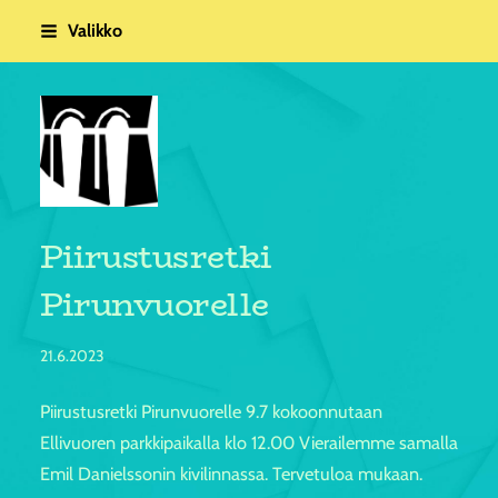
Siirry
Valikko
sivun
sisältöön
Vammalan seudun taideyhdistys r
Piirustusretki
Pirunvuorelle
21.6.2023
Piirustusretki Pirunvuorelle 9.7 kokoonnutaan
Ellivuoren parkkipaikalla klo 12.00 Vierailemme samalla
Emil Danielssonin kivilinnassa. Tervetuloa mukaan.