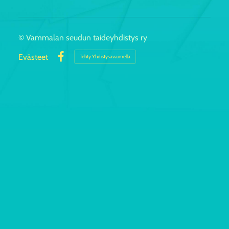
©
Vammalan seudun taideyhdistys ry
Evästeet
Tehty Yhdistysavaimella
Facebook